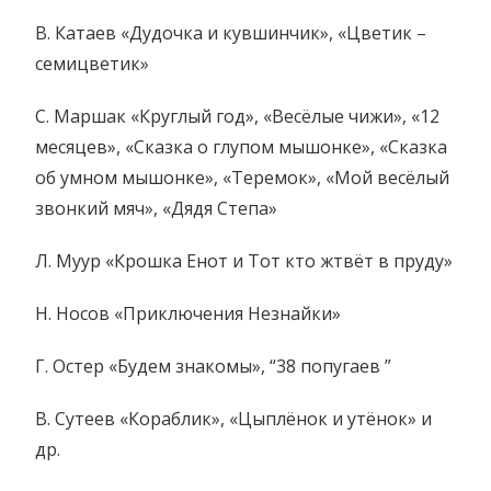
В. Катаев «Дудочка и кувшинчик», «Цветик –
семицветик»
С. Маршак «Круглый год», «Весёлые чижи», «12
месяцев», «Сказка о глупом мышонке», «Сказка
об умном мышонке», «Теремок», «Мой весёлый
звонкий мяч», «Дядя Степа»
Л. Муур «Крошка Енот и Тот кто жтвёт в пруду»
Н. Носов «Приключения Незнайки»
Г. Остер «Будем знакомы», “38 попугаев ”
В. Сутеев «Кораблик», «Цыплёнок и утёнок» и
др.