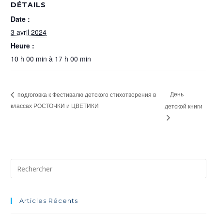
DÉTAILS
Date :
3 avril 2024
Heure :
10 h 00 min à 17 h 00 min
День
подгоговка к Фестивалю детского стихотворения в
классах РОСТОЧКИ и ЦВЕТИКИ
детской книги
Articles Récents