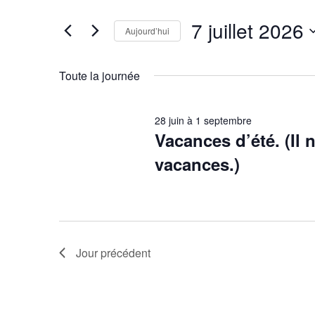
e
i
7 juillet 2026
s
c
Aujourd’hui
i
S
h
r
é
Toute la journée
m
l
e
o
e
28 juin
à
1 septembre
t
r
c
Vacances d’été. (Il 
-
t
vacances.)
c
c
i
l
o
h
é
n
.
n
e
R
e
Jour précédent
e
e
z
c
u
h
t
n