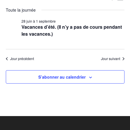
J
e
S
o
a
c
Toute la journée
e
u
é
h
r
v
28 juin
à
1 septembre
l
e
c
Vacances d’été. (Il n’y a pas de cours pendant
r
e
i
les vacances.)
c
c
h
h
g
t
e
e
i
a
Jour précédent
Jour suivant
o
t
r
n
S’abonner au calendrier
i
n
c
e
o
z
h
n
u
e
n
d
e
e
e
d