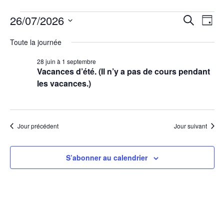
26/07/2026
N
R
R
J
e
S
o
a
c
Toute la journée
e
u
é
h
r
v
28 juin
à
1 septembre
l
e
c
Vacances d’été. (Il n’y a pas de cours pendant
r
e
i
les vacances.)
c
c
h
h
g
t
e
e
i
a
Jour précédent
Jour suivant
o
t
r
n
S’abonner au calendrier
i
n
c
e
o
z
h
n
u
e
n
d